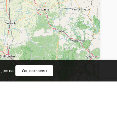
ния любой информации, документов или
я к данному Сайту, а также к любым услугам,
айту.
 другом Пользователе Сайта.
кой Федерации, а также подстрекать к любой
 для вас
Ок, согласен
другими правами, связанными с
я о покупке Товара и/или оказанию услуг,
ашения.
ния в перечень Товаров и услуг, предлагаемых
и распространяют свое действие на