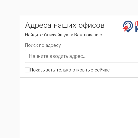
общий стиль и расположение данного Содержан
по отдельности, содержащиеся на сайте
https:/
3. ПРЕДМЕТ СОГЛАШЕНИЯ
3.1. Предметом настоящего Соглашения являе
услугам.
3.1.1. Сайт предоставляет Пользователю следу
предоставление Пользователю возможности ра
доступ к информации о Товаре и/или услуге к
3.1.2. Под действие настоящего Соглашения п
также любые их последующие модификации и 
3.2. Доступ к сайту предоставляется на бесплат
3.3. Настоящее Соглашение является публично
Соглашению.
3.4. Использование материалов и сервисов С
4. ПРАВА И ОБЯЗАННОСТИ С
4.1. Администрация сайта вправе:
4.1.1. Изменять правила пользования Сайтом, 
редакции Соглашения на Сайте.