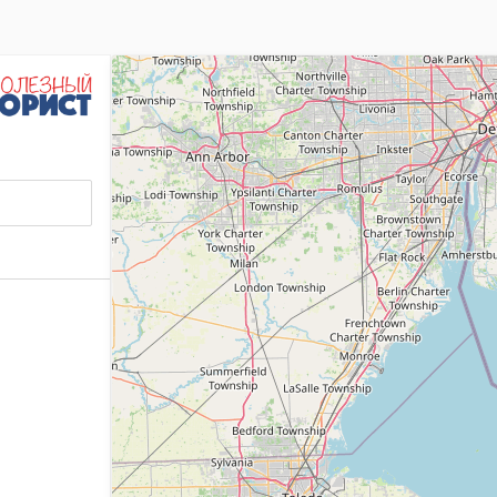
ия, входящего в состав Сайта и другие объекты интел
/polezniy-yurist.ru/
.
тся предоставление Пользователю доступа к содержа
ющие виды услуг (сервисов):
змещения сообщений, комментариев, рецензий Пользо
 информации о приобретении Товара на платной/беспла
одпадают все существующие (реально функционирующие
появляющиеся в дальнейшем дополнительные услуги (
ной основе.
й офертой. Получая доступ к Сайту Пользователь счи
айта регулируется нормами действующего законодате
ТОРОН
а также изменять содержание данного Сайта. Изменения