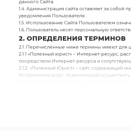
данного Сайта.
1.4. Администрация сайта оставляет за собой 
уведомления Пользователя.
1.5. Использование Сайта Пользователем озна
1.6. Пользователь несет персональную ответс
2. ОПРЕДЕЛЕНИЯ ТЕРМИНОВ
2.1. Перечисленные ниже термины имеют для 
2.1.1 «Полезный юрист» – Интернет-ресурс, 
посредством Интернет-ресурса и сопутствующи
2.1.2. «Полезный Юрист» – сайт, содержащий и
Исполнителе услуг, позволяющий осуществить в
2.1.3. Администрация сайта – уполномоченны
ОГРАНИЧЕННОЙ ОТВЕТСТВЕННОСТЬЮ «ПОЛЕ
2.1.4. Пользователь сайта (далее — Пользовате
2.1.5. Содержание сайта (далее – Содержание)
произведений, их названия, предисловия, анно
графические, текстовые, фотографические, п
интерфейсы, названия товарных знаков, логоти