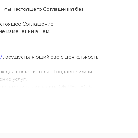
пункты настоящего Соглашения без
астоящее Соглашение.
ие изменений в нем.
/
, осуществляющий свою деятельность
ях для пользователя, Продавце и/или
ение услуги.
имени юридического лица ОБЩЕСТВО С
Интернет и использующее Сайт.
сти, включая тексты литературных
зведения с текстом или без текста,
тельские интерфейсы, визуальные
 структура, выбор, координация, внешний вид,