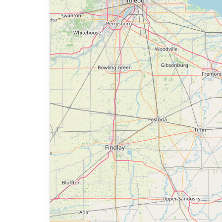
е услугами, а также приобретать любые Товары и/или У
услугам сайта: по электронной почте:
info@polezniy-yuris
целях и порядке, предусмотренных Соглашением и не 
ается.
юбой информации о пользователе.
ерческих целях без специального разрешения.
ции сайта дополнительную информацию, которая имеет
енные права авторов и иных правообладателей при ис
огут рассматриваться как нарушающие нормальную рабо
Сайта любую конфиденциальную и охраняемую законод
лицах.
е которых может быть нарушена конфиденциальность ох
ния информации рекламного характера, иначе как с со