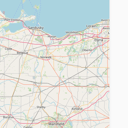
слуги, предлагаемые на Сайте.
t.ru
запрещенных законодательством Российской
 непосредственное отношение к
пользовании Сайта.
ту Сайта.
ательством Российской Федерации
раняемой законодательством Российской
гласия Администрации сайта.