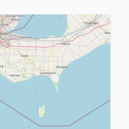
лектуальной собственности все вместе и/или
щимся на Сайте Товарам и/или оказываемым
вателей, выставления оценок контенту сайта;
тной основе;
) на данный момент услуги (сервисы) Сайта, а
сервисы).
тается присоединившимся к настоящему
льства Российской Федерации
 вступают в силу с момента публикации новой