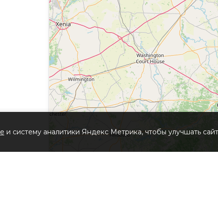
ю структуру Сайта для получения или попытки получе
иально не представлены сервисами данного Сайта.
 Сайта, любым другим системам или сетям, относящимс
нтификации на Сайте или в любой сети, относящейся к С
ь или пытаться отслеживать любую информацию о любом
 любых целях, запрещенных законодательством Российс
ости, нарушающей права Сайта или других лиц.
йта, принадлежит и управляется Администрацией сайта.
ie
и систему аналитики Яндекс Метрика, чтобы улучшать сайт
авом, законодательством о товарных знаках, а также 
тельством о недобросовестной конкуренции.
ое действия на все дополнительные положения и услови
олжна истолковываться как изменение настоящего Согл
е время без уведомления Пользователя вносить измене
ящего Соглашения регулирует в соответствующей части 