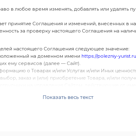
право в любое время изменять, добавлять или удалять 
чает принятие Соглашения и изменений, внесенных в н
твенность за проверку настоящего Соглашения на налич
целей настоящего Соглашения следующее значение:
расположенный на доменном имени
https://polezniy-yurist.ru
х ему сервисов (далее — Сайт).
нформацию о Товарах и/или Услугах и/или Иных ценност
ыбор, заказ и (или) приобретение Товара, и/или получ
е сотрудники на управления Сайтом, действующие от 
ЗНЫЙ ЮРИСТ».
Показать весь текст
ль) – лицо, имеющее доступ к Сайту, посредством сети 
 — охраняемые результаты интеллектуальной деятельно
тации, статьи, иллюстрации, обложки, музыкальные прои
роизводные, составные и иные произведения, пользова
пы, программы для ЭВМ, базы данных, а также дизайн,