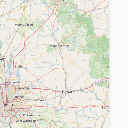
з достаточных на то прав, в том числе за
уги, размещенных на Сайте.
ия к лицам, (не) пользующимся определенными
, половому, религиозному, социальному
которых направлены на нарушение ограничений
устройства или эквивалентные ручные