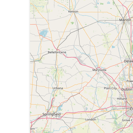
иц и (или) причинение им вреда в любой форме.
ка или представителя организации и (или) сообщества бе
свойств и характеристик какого-либо Товара и/или усл
ли Услуги, а также формирования негативного отношен
лиц.
незаконным, нарушает любые права третьих лиц;
ть и (или) дискриминацию по расовому, национальному
 и (или)
ций, органов власти.
вных действий, а также содействия лицам, действия 
ийской Федерации.
яемой информации
 от доступа третьих лиц.
аммы, процедуры, алгоритмы и методы, автоматические 
вания или отслеживания содержания Сайта.
е Сайта.