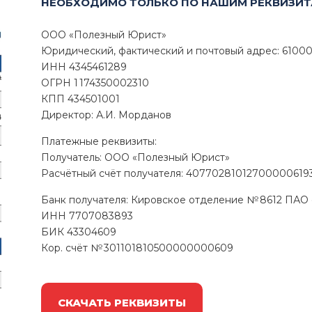
НЕОБХОДИМО ТОЛЬКО ПО НАШИМ РЕКВИЗИТ
ООО «Полезный Юрист»
Юридический, фактический и почтовый адрес: 610002,
ИНН 4345461289
ОГРН 1 174350002310
КПП 434501001
Директор: А.И. Морданов
Платежные реквизиты:
Получатель: ООО «Полезный Юрист»
Расчётный счёт получателя: 40770281012700000619
Банк получателя: Кировское отделение № 8612 ПА
ИНН 7707083893
БИК 43304609
Кор. счёт № 301101810500000000609
СКАЧАТЬ РЕКВИЗИТЫ