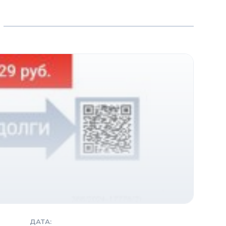
Должник. При необходимости комплект
документов подготавливает юрист.
Физ. лицо не может иметь никаких
доходов кроме пенсии или социальных
пособий.
 проблем с долгами, поскольку не требует
ДАТА: