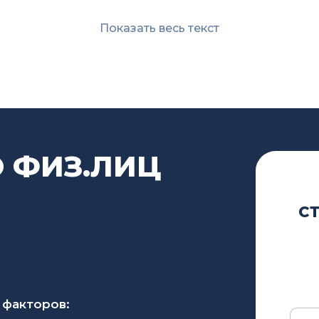
Показать весь текст
ЕБНОГО БАНКРОТСТВА 
ПРОХОДЯЩЕГО В СУДЕ
ризнания физического лица банкротом — судебное и вн
 ФИЗ.ЛИЦ
Судебное
С
Любая
Арбитражный суд.
 факторов:
Процедура платная, включает в себя ряд