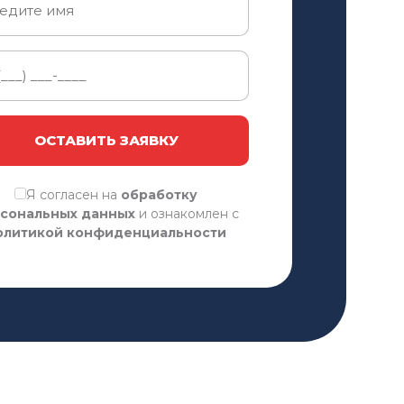
юридические услуги по сопровождению
процедуры (30 тыс. рублей).
ОСТАВИТЬ ЗАЯВКУ
Я согласен на
обработку
сональных данных
и ознакомлен с
олитикой конфиденциальности
Около 6 месяцев.
Исполнительные производства должны
быть закрыты.